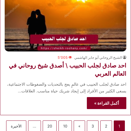
الشيخ الروحاني أبو جابر الهاشمي
5٬005
احد صادق لجلب الحبيب \ أصدق شيخ روحاني في
العالم العربي
احد صادق لجلب الحبيب في عالمٍ يعج بالتحديات والضغوطات الاجتماعية،
يسعى الكثير من الأفراد إلى إيجاد شريك حياة مناسب. العلاقات…
أكمل القراءة »
1
2
3
»
10
20
...
الأخيرة