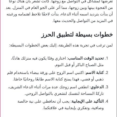
تعرضها لمشاكل في التواصل مع زوجها. كانت تشعر بأن هناك نوعًا
من الفجوة بينها وبين زوجها، مما أثر على الجو العام في المنزل. بعد
أن بدأت بترديد اسمه أثناء الدعاء، بدأت لاحقًا تلاحظ اهتمامه ورغبته
في المزيد من التواصل والحديث معها.
خطوات بسيطة لتطبيق الحرز
لمن ترغب في تجربة هذه الطريقة، إليك بعض الخطوات البسيطة:
تحديد الوقت المناسب
: اختاري وقتًا يكون فيه منزلك هادئًا،
مثل الصباح الباكر أو قبل النوم.
كتابة الاسم
: اكتبي اسم الزوج على ورقة بيضاء باستخدام قلم
ذهبي أو فضي، فهذا يمنح كتابة الاسم طابعًا روحانيًا خاصًا.
الدعاوي
: انطقي اسم زوجك عدة مرات أثناء الدعاء الشريف،
تاركةً المساحة لنفسك لتشعري بالتواصل الروحي.
التأكيد على الإيجابية
: يجب أن تحافظي على نية خالصة
وصافية، وتفكري بإيجابية في علاقتكما.