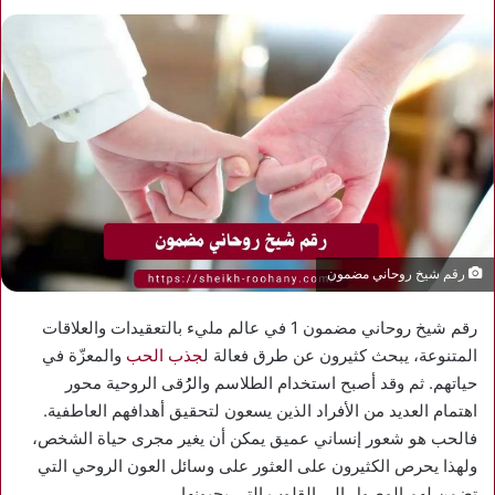
رقم شيخ روحاني مضمون
رقم شيخ روحاني مضمون 1 في عالم مليء بالتعقيدات والعلاقات
المتنوعة، يبحث كثيرون عن طرق فعالة ل
جذب الحب
والمعزّة في
حياتهم. ثم وقد أصبح استخدام الطلاسم والرُُقى الروحية محور
اهتمام العديد من الأفراد الذين يسعون لتحقيق أهدافهم العاطفية.
فالحب هو شعور إنساني عميق يمكن أن يغير مجرى حياة الشخص،
ولهذا يحرص الكثيرون على العثور على وسائل العون الروحي التي
تضمن لهم الوصول إلى القلوب التي يحبونها.