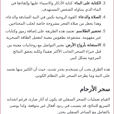
الكتابة على الماء
: كتابة الأذكار والاسماء عليها وإلقاءها في
الماء الذي يتناوله الشخص المستهدف.
الصلاة والدعاء
: القوة الروحية تكمن في النية الصادقة والدعاء،
وهذا يجعل من صلاة الفجر مشروحة خاصة لجلب المحتاجين.
تحضير الطلاسم
: تعتمد هذه الطريقة على إضافة رموز وكتابات
غير مفهومة، مشفوعة بطقوس معينة لتفعيل الطاقة السحرية.
الاستعانة بأرواح الأرض
: يعتبر التواصل مع روحانيات معينة من
قبل خبراء السحر الجانب الأكثر تعقيدًا ولكنه يحقق النتائج
المرجوة بشكل كبير.
هذه الطرق يجب أن تستخدم بحذر شديد، حيث أن الكثير منها يعتمد
على النية وما يطرحه السحر على النظام الكوني.
سحر الأرحام
القيام بعمليات السحر السفلي قد يكون له آثار ضارة، فرغم انجذابه
السريع للنتائج، قد يتسبب في ردود أفعال غير متوقعة. ولذا يوصى
بالتعامل مع الساحر السفلي بحذر.