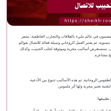
لعمل الروحاني “1” المجرب و المضمون في عالم مليء بالعلاقات والتجارب العاطفية، يشعر
منونه. ثم يعتبر العمل الروحاني وسيلة فعالة للاتصال بعوالم
ال، سنستعرض أساليب مجربة وموثوقة لجلب الحبيب، وكذلك
ج مشاعره.
لطقوس الروحانية. ثم هذه الأساليب تتنوع بين الأدعية،
قنية تعتبر مجربة ولها أثر ملموس.
تطبيقها:
بل الفجر)، حيث يكون القلب خاشعاً والعقل صافياً.