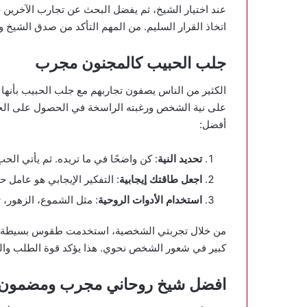
عند اختيار الشيخ، ثم يفضل البحث عن تجارب الآخرين ف
اتخاذ القرار السليم. من المهم التأكد من صدق الشيخ وأخ
جلب الحبيب كالمجنون مجرب
الكثير من الناس يصفون تجاربهم مع جلب الحبيب بأنها م
على نية الشخص ورغبته الراسخة في الحصول على الحب
أفضل:
تحديد النية
: كن واضحًا في ما تريده. ثم يأتي الح
اجعل طاقتك إيجابية
: التفكير الإيجابي هو عامل 
استخدام الأدوات الروحية
: مثل الشموع، الزهور، 
من خلال تجربتي الشخصية، استخدمت طقوس بسيطة ل
كبير في شعور الشخص نحوي. هذا يؤكد قوة الطلب والن
افضل شيخ روحاني مجرب ومضمون