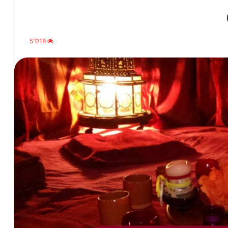
5٬018