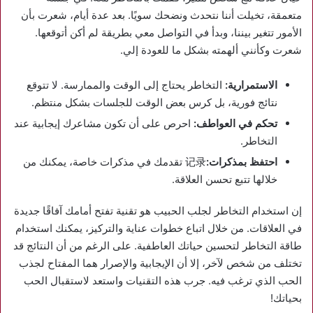
متعمقة، تخيلت أننا نتحدث ونضحك سويًا. بعد عدة أيام، شعرت بأن
الأمور تتغير بيننا، وبدأ في التواصل معي بطريقة لم أكن أتوقعها.
شعرت وكأنني ألهمته بشكل ما للعودة إلي.
الاستمرارية:
التخاطر يحتاج إلى الوقت والممارسة. لا تتوقع
نتائج فورية، بل كرس بعض الوقت للجلسات بشكل منتظم.
تحكم في العواطف:
احرص على أن تكون مشاعرك إيجابية عند
التخاطر.
احتفظ بمذكرات:
记录 تقدمك في مذكرات خاصة، يمكنك من
خلالها تتبع تحسن العلاقة.
إن استخدام التخاطر لجلب الحبيب هو تقنية تفتح أمامك آفاقًا جديدة
في العلاقات. من خلال اتباع خطوات عناية والتركيز، يمكنك استخدام
طاقة التخاطر لتحسين حياتك العاطفية. على الرغم من أن النتائج قد
تختلف من شخص لآخر، إلا أن الإيجابية والإصرار هما المفتاح لجذب
الحب الذي ترغب فيه. جرب هذه التقنيات واستعد لاستقبال الحب
بحياتك!