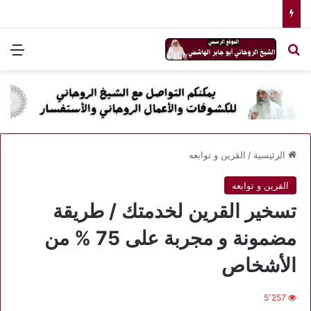
بحث عن
الق
الرئيسية
/
القرين و توابعه
القرين و توابعه
تسخير القرين لخدمتك / طريقة
مضمونة و مجربة على 75 % من
الأشخاص
5٬257