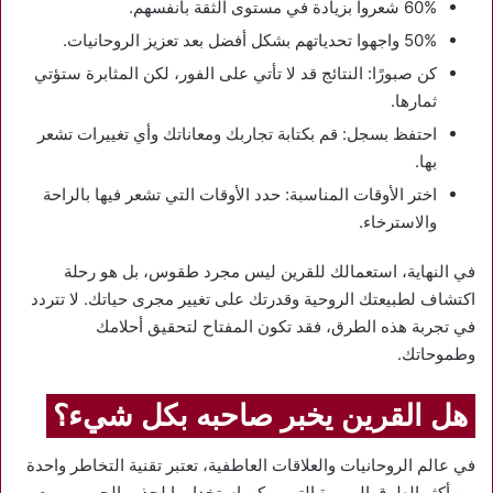
60% شعروا بزيادة في مستوى الثقة بأنفسهم.
50% واجهوا تحدياتهم بشكل أفضل بعد تعزيز الروحانيات.
كن صبورًا: النتائج قد لا تأتي على الفور، لكن المثابرة ستؤتي
ثمارها.
احتفظ بسجل: قم بكتابة تجاربك ومعاناتك وأي تغييرات تشعر
بها.
اختر الأوقات المناسبة: حدد الأوقات التي تشعر فيها بالراحة
والاسترخاء.
في النهاية، استعمالك للقرين ليس مجرد طقوس، بل هو رحلة
اكتشاف لطبيعتك الروحية وقدرتك على تغيير مجرى حياتك. لا تتردد
في تجربة هذه الطرق، فقد تكون المفتاح لتحقيق أحلامك
وطموحاتك.
هل القرين يخبر صاحبه بكل شيء؟
في عالم الروحانيات والعلاقات العاطفية، تعتبر تقنية التخاطر واحدة
من أكثر الطرق المبهرة التي يمكن استخدامها لجذب الحبيب. ومع