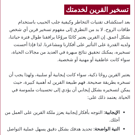
تسخير القرين لخدمتك
بعد استكشاف تقنيات التخاطر وكيفية جلب الحبيب باستخدام
طاقات الروح، لا بد من التطرق إلى مفهوم تسخير قرين أي شخص
بشكل أعمق. إن القرين يعتبر كائنًا مروّحًا يرافقنا طوال فترة حياتنا،
ولديه القدرة على التأثير على أفكارنا ومشاعرنا. لذا فإذا أحسنت
تسخيره، يمكنك تحقيق نتائج مبهرة في العديد من مجالات الحياة،
سواء كانت عاطفية أو مهنية أو شخصية.
يعتبر القرين روحًا ذكية، سواء كانت إيجابية أو سلبية، ولهذا يجب أن
تسخره بطريقة صحيحة. فهم طبيعة القرين له أهمية كبيرة، حيث
يمكن لتسخيره بشكل إيجابي أن يؤدي إلى تحسينات ملموسة في
الحياة. يعتمد ذلك على:
الإيجابية:
التوجه بأفكار إيجابية يعزز ملكة القرين على العمل من
أجلك.
النية الواضحة:
تحديد هدفك بشكل دقيق يسهل عملية التواصل