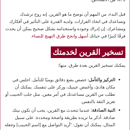
قبل البدء، من المهم أن نوضح ما هو القرين. إنه روح ترشدك
وتساعدك في اتخاذ القرارات. ولديه القدرة على التأثير في أفكارك
ومشاعرك. إن إدراك وجوده واستخدامه بشكل صحيح يمكن أن يحدث
فرقًا كبيرًا في حياتك
أسهل وانجح طرق التهيج للنساء
.
تسخير القرين لخدمتك
يمكنك تسخير القرين بعدة طرق، منها:
التركيز والتأمل:
خصص بضع دقائق يوميًا للتأمل. اجلس في
مكان هادئ، وأغمض عينيك، وركز على تنفسك. يمكنك أن
تطلب من القرين مساعدتك في أمر معين، مثل جلب الحبيب أو
تعزيز الثقة بالنفس.
النية الصادقة:
عندما تتحدث مع القرين، يجب أن تكون نيتك
صادقة. أذكر ما تريده بطريقة واضحة ومحددة. على سبيل
المثال، يمكنك أن تقول: “أريد التواصل مع [اسم الحبيب] وجعله