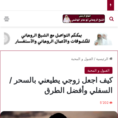
بحث عن
الق
الرئيسية
/
القبول و المحبة
القبول و المحبة
كيف اجعل زوجي يطيعني بالسحر /
السفلي وأفضل الطرق
5٬202