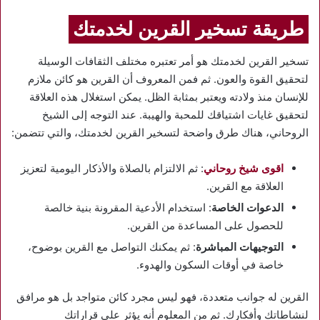
طريقة تسخير القرين لخدمتك
تسخير القرين لخدمتك هو أمر تعتبره مختلف الثقافات الوسيلة
لتحقيق القوة والعون. ثم فمن المعروف أن القرين هو كائن ملازم
للإنسان منذ ولادته ويعتبر بمثابة الظل. يمكن استغلال هذه العلاقة
لتحقيق غايات اشتياقك للمحبة والهيبة. عند التوجه إلى الشيخ
الروحاني، هناك طرق واضحة لتسخير القرين لخدمتك، والتي تتضمن:
اقوى شيخ روحاني
: ثم الالتزام بالصلاة والأذكار اليومية لتعزيز
العلاقة مع القرين.
الدعوات الخاصة
: استخدام الأدعية المقرونة بنية خالصة
للحصول على المساعدة من القرين.
التوجيهات المباشرة
: ثم يمكنك التواصل مع القرين بوضوح،
خاصة في أوقات السكون والهدوء.
القرين له جوانب متعددة، فهو ليس مجرد كائن متواجد بل هو مرافق
لنشاطاتك وأفكارك. ثم من المعلوم أنه يؤثر على قراراتك