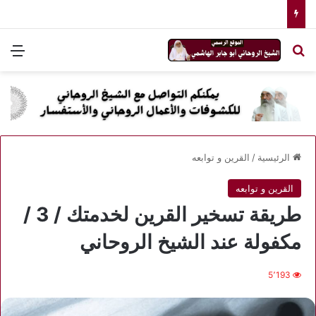
بحث عن
الق
الرئيسية
/
القرين و توابعه
القرين و توابعه
طريقة تسخير القرين لخدمتك / 3 /
مكفولة عند الشيخ الروحاني
5٬193