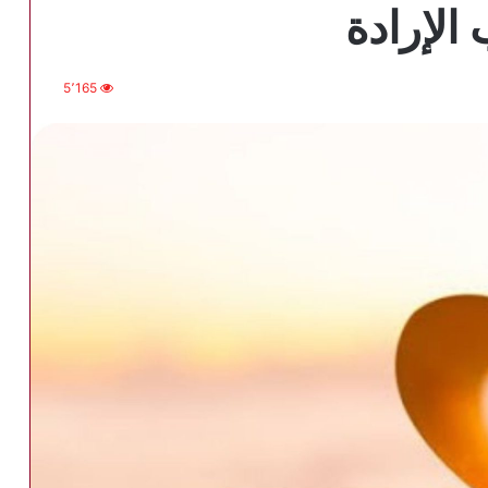
الإرادة
5٬165