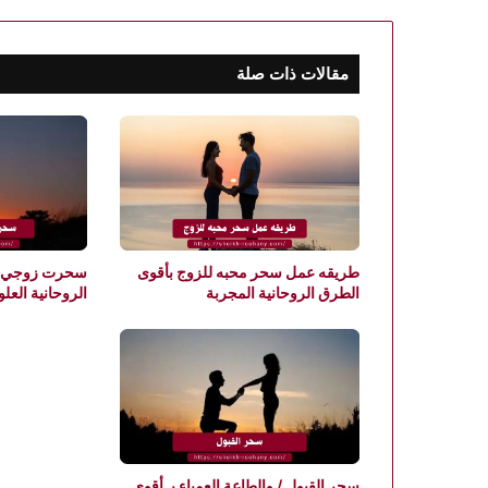
مقالات ذات صلة
طريقه عمل سحر محبه للزوج بأقوى
سحرت زوجي س
الطرق الروحانية المجربة
الروحانية العل
سحر القبول / والطاعة العمياء بـ أقوى