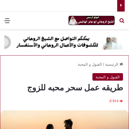
بحث عن
الق
الرئيسية
/
القبول و المحبة
القبول و المحبة
طريقه عمل سحر محبه للزوج
6٬814